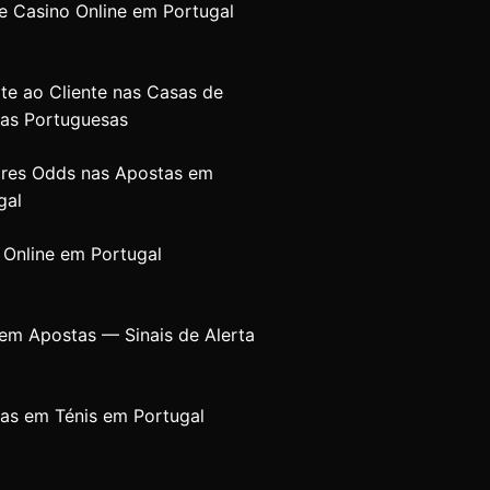
 e Casino Online em Portugal
te ao Cliente nas Casas de
as Portuguesas
res Odds nas Apostas em
gal
 Online em Portugal
 em Apostas — Sinais de Alerta
as em Ténis em Portugal