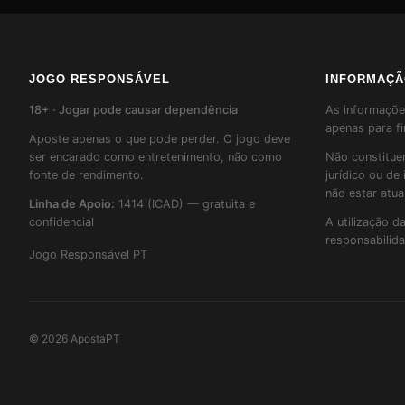
JOGO RESPONSÁVEL
INFORMAÇÃ
18+ · Jogar pode causar dependência
As informaçõe
apenas para fi
Aposte apenas o que pode perder. O jogo deve
ser encarado como entretenimento, não como
Não constitue
fonte de rendimento.
jurídico ou d
não estar atua
Linha de Apoio:
1414 (ICAD) — gratuita e
confidencial
A utilização d
responsabilida
Jogo Responsável PT
© 2026 ApostaPT