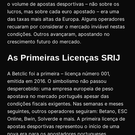
o volume de apostas desportivas – não sobre os
lucros, mas sobre cada euro apostado – era uma
das taxas mais altas da Europa. Alguns operadores
recuaram por considerar o mercado inviável nestas
condições. Outros avançaram, apostando no
crescimento futuro do mercado.
As Primeiras Licenças SRIJ
A Betclic foi a primeira – licença número 001,
emitida em 2016. O simbolismo não passou
despercebido: uma empresa europeia de peso
apostava no mercado português apesar das
condições fiscais exigentes. Nas semanas e meses
seguintes, outros operadores seguiram: Betano, ESC
Online, Bwin, Solverde e mais. A primeira licença de
apostas desportivas representou o início de uma
nova era para os apostadores portugueses.