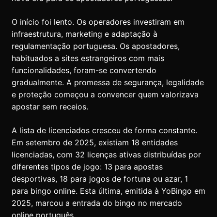
O início foi lento. Os operadores investiram em
infraestrutura, marketing e adaptação à
regulamentação portuguesa. Os apostadores,
habituados a sites estrangeiros com mais
funcionalidades, foram-se convertendo
gradualmente. A promessa de segurança, legalidade
e proteção começou a convencer quem valorizava
apostar sem receios.
A lista de licenciados cresceu de forma constante.
Em setembro de 2025, existiam 18 entidades
licenciadas, com 32 licenças ativas distribuídas por
diferentes tipos de jogo: 13 para apostas
desportivas, 18 para jogos de fortuna ou azar, 1
para bingo online. Esta última, emitida à YoBingo em
2025, marcou a entrada do bingo no mercado
online português.