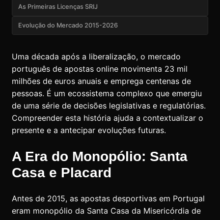
As Primeiras Licenças SRIJ
Evolução do Mercado 2015-2026
Uma década após a liberalização, o mercado
português de apostas online movimenta 23 mil
milhões de euros anuais e emprega centenas de
pessoas. É um ecossistema complexo que emergiu
de uma série de decisões legislativas e regulatórias.
Compreender esta história ajuda a contextualizar o
presente e a antecipar evoluções futuras.
A Era do Monopólio: Santa
Casa e Placard
Antes de 2015, as apostas desportivas em Portugal
eram monopólio da Santa Casa da Misericórdia de