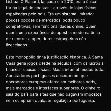
Lisboa. O Placard, lançado em 2010, era a única
forma legal de apostar – através de lojas físicas
espalhadas pelo país. Era um sistema limitado:
poucas opções de mercados, odds pouco
competitivas, sem funcionalidades online. Quem
queria uma experiência de apostas moderna tinha
de recorrer a operadores estrangeiros não
licenciados.
Este monopólio tinha justificação histórica. A Santa
Casa geria jogos desde há séculos, com os lucros a
financiar causas sociais. Mas a internet mudou tudo.
Apostadores portugueses descobriram que
operadores europeus ofereciam melhores odds,
mais mercados e interfaces superiores. O dinheiro
saía do país para sites que não pagavam impostos
nem cumpriam qualquer regulação portuguesa.