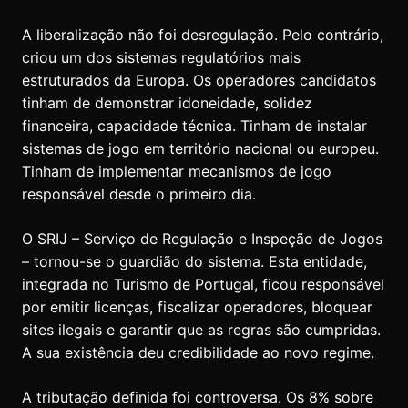
A liberalização não foi desregulação. Pelo contrário,
criou um dos sistemas regulatórios mais
estruturados da Europa. Os operadores candidatos
tinham de demonstrar idoneidade, solidez
financeira, capacidade técnica. Tinham de instalar
sistemas de jogo em território nacional ou europeu.
Tinham de implementar mecanismos de jogo
responsável desde o primeiro dia.
O SRIJ – Serviço de Regulação e Inspeção de Jogos
– tornou-se o guardião do sistema. Esta entidade,
integrada no Turismo de Portugal, ficou responsável
por emitir licenças, fiscalizar operadores, bloquear
sites ilegais e garantir que as regras são cumpridas.
A sua existência deu credibilidade ao novo regime.
A tributação definida foi controversa. Os 8% sobre