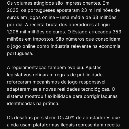
Os volumes atingidos são impressionantes. Em
2025, os portugueses apostaram 23 mil milhões de
euros em jogos online – uma média de 63 milhões
por dia. A receita bruta dos operadores atingiu
1,206 mil milhões de euros. O Estado arrecadou 353
milhões em impostos. São números que consolidam
o jogo online como indústria relevante na economia
portuguesa.
A regulamentação também evoluiu. Ajustes
legislativos refinaram regras de publicidade,
reforçaram mecanismos de jogo responsável,
adaptaram-se a novas realidades tecnológicas. O
sistema mostrou flexibilidade para corrigir lacunas
identificadas na prática.
Os desafios persistem. Os 40% de apostadores que
ainda usam plataformas ilegais representam receita