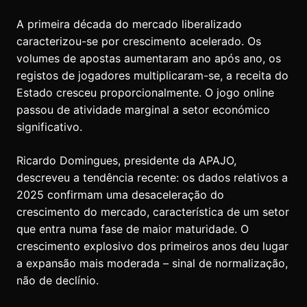
A primeira década do mercado liberalizado
caracterizou-se por crescimento acelerado. Os
volumes de apostas aumentaram ano após ano, os
registos de jogadores multiplicaram-se, a receita do
Estado cresceu proporcionalmente. O jogo online
passou de atividade marginal a setor económico
significativo.
Ricardo Domingues, presidente da APAJO,
descreveu a tendência recente: os dados relativos a
2025 confirmam uma desaceleração do
crescimento do mercado, característica de um setor
que entra numa fase de maior maturidade. O
crescimento explosivo dos primeiros anos deu lugar
a expansão mais moderada – sinal de normalização,
não de declínio.