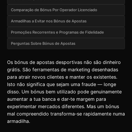
Comparação de Bónus Por Operador Licenciado
Armadilhas a Evitar nos Bónus de Apostas
Promoções Recorrentes e Programas de Fidelidade
Perguntas Sobre Bónus de Apostas
Os bónus de apostas desportivas não são dinheiro
grátis. São ferramentas de marketing desenhadas
para atrair novos clientes e manter os existentes.
Isto não significa que sejam uma fraude — longe
disso. Um bónus bem utilizado pode genuinamente
aumentar a tua banca e dar-te margem para
experimentar mercados diferentes. Mas um bónus
mal compreendido transforma-se rapidamente numa
armadilha.