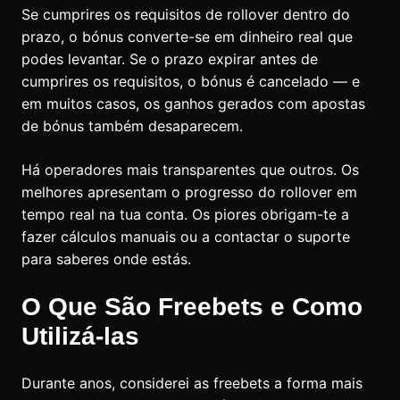
Se cumprires os requisitos de rollover dentro do
prazo, o bónus converte-se em dinheiro real que
podes levantar. Se o prazo expirar antes de
cumprires os requisitos, o bónus é cancelado — e
em muitos casos, os ganhos gerados com apostas
de bónus também desaparecem.
Há operadores mais transparentes que outros. Os
melhores apresentam o progresso do rollover em
tempo real na tua conta. Os piores obrigam-te a
fazer cálculos manuais ou a contactar o suporte
para saberes onde estás.
O Que São Freebets e Como
Utilizá-las
Durante anos, considerei as freebets a forma mais