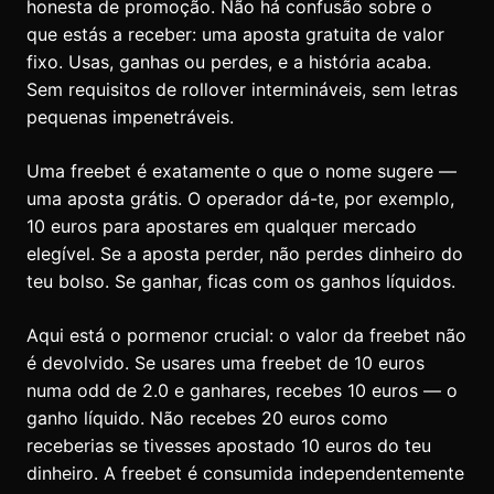
honesta de promoção. Não há confusão sobre o
que estás a receber: uma aposta gratuita de valor
fixo. Usas, ganhas ou perdes, e a história acaba.
Sem requisitos de rollover intermináveis, sem letras
pequenas impenetráveis.
Uma freebet é exatamente o que o nome sugere —
uma aposta grátis. O operador dá-te, por exemplo,
10 euros para apostares em qualquer mercado
elegível. Se a aposta perder, não perdes dinheiro do
teu bolso. Se ganhar, ficas com os ganhos líquidos.
Aqui está o pormenor crucial: o valor da freebet não
é devolvido. Se usares uma freebet de 10 euros
numa odd de 2.0 e ganhares, recebes 10 euros — o
ganho líquido. Não recebes 20 euros como
receberias se tivesses apostado 10 euros do teu
dinheiro. A freebet é consumida independentemente