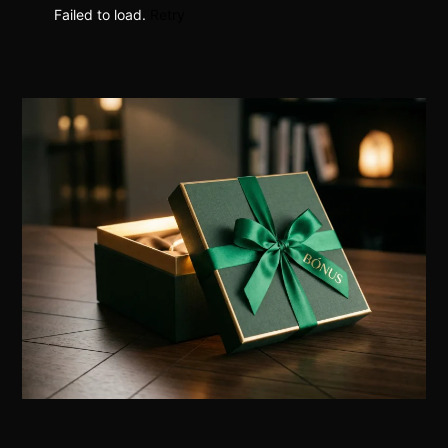
Failed to load.
Retry