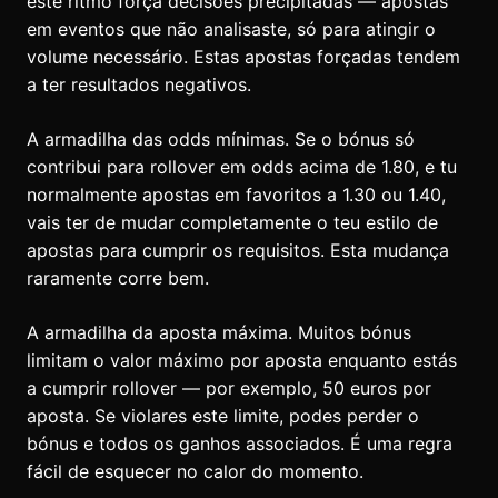
este ritmo força decisões precipitadas — apostas
em eventos que não analisaste, só para atingir o
volume necessário. Estas apostas forçadas tendem
a ter resultados negativos.
A armadilha das odds mínimas. Se o bónus só
contribui para rollover em odds acima de 1.80, e tu
normalmente apostas em favoritos a 1.30 ou 1.40,
vais ter de mudar completamente o teu estilo de
apostas para cumprir os requisitos. Esta mudança
raramente corre bem.
A armadilha da aposta máxima. Muitos bónus
limitam o valor máximo por aposta enquanto estás
a cumprir rollover — por exemplo, 50 euros por
aposta. Se violares este limite, podes perder o
bónus e todos os ganhos associados. É uma regra
fácil de esquecer no calor do momento.