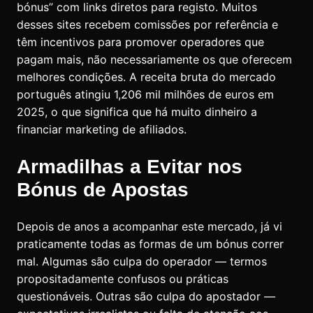
bónus” com links diretos para registo. Muitos
desses sites recebem comissões por referência e
têm incentivos para promover operadores que
pagam mais, não necessariamente os que oferecem
melhores condições. A receita bruta do mercado
português atingiu 1,206 mil milhões de euros em
2025, o que significa que há muito dinheiro a
financiar marketing de afiliados.
Armadilhas a Evitar nos
Bónus de Apostas
Depois de anos a acompanhar este mercado, já vi
praticamente todas as formas de um bónus correr
mal. Algumas são culpa do operador — termos
propositadamente confusos ou práticas
questionáveis. Outras são culpa do apostador —