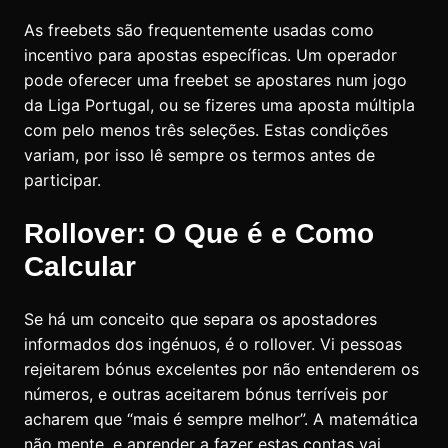
As freebets são frequentemente usadas como
incentivo para apostas específicas. Um operador
pode oferecer uma freebet se apostares num jogo
da Liga Portugal, ou se fizeres uma aposta múltipla
com pelo menos três seleções. Estas condições
variam, por isso lê sempre os termos antes de
participar.
Rollover: O Que é e Como
Calcular
Se há um conceito que separa os apostadores
informados dos ingénuos, é o rollover. Vi pessoas
rejeitarem bónus excelentes por não entenderem os
números, e outras aceitarem bónus terríveis por
acharem que “mais é sempre melhor”. A matemática
não mente, e aprender a fazer estas contas vai