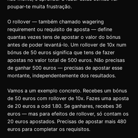
poupar-te muita frustração.
O rollover — também chamado wagering
requirement ou requisito de aposta — define
quantas vezes tens de apostar o valor do bónus
antes de poder levantá-lo. Um rollover de 10x num
bónus de 50 euros significa que tens de fazer
apostas no valor total de 500 euros. Não precisas
de ganhar 500 euros — precisas de apostar esse
montante, independentemente dos resultados.
Vamos a um exemplo concreto. Recebes um bónus
de 50 euros com rollover de 10x. Fazes uma aposta
de 20 euros a odd 1.80. Se ganhares, recebes 36
euros — mas para efeitos de rollover, só contam os
20 euros apostados. Precisas de apostar mais 480
euros para completar os requisitos.