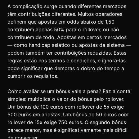
A complicação surge quando diferentes mercados
têm contribuições diferentes. Muitos operadores
definem que apostas em odds abaixo de 1.50
contribuem apenas 50% para o rollover, ou não
contribuem de todo. Apostas em certos mercados
— como handicap asiático ou apostas de sistema —
podem também ter contribuições reduzidas. Estas
regras estão nos termos e condições, e ignorá-las
pode significar que demoras o dobro do tempo a
cumprir os requisitos.
Como avaliar se um bónus vale a pena? Faz a conta
simples: multiplica o valor do bónus pelo rollover.
Um bónus de 100 euros com rollover de 5x exige
500 euros em apostas. Um bónus de 50 euros com
rollover de 15x exige 750 euros. O segundo bónus
parece menor, mas é significativamente mais difícil
de converter.