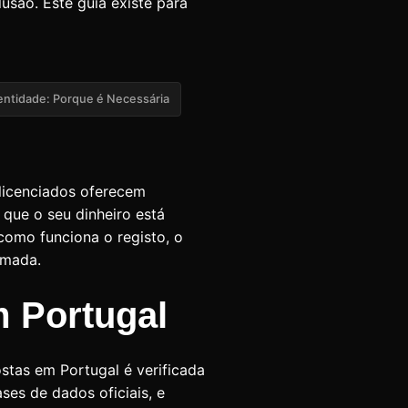
são. Este guia existe para
dentidade: Porque é Necessária
licenciados oferecem
que o seu dinheiro está
como funciona o registo, o
rmada.
m Portugal
ostas em Portugal é verificada
es de dados oficiais, e