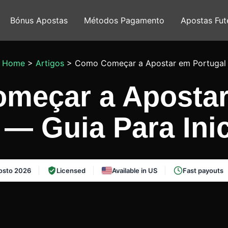
Bónus Apostas
Métodos Pagamento
Apostas Fut
Home
>
Artigos
>
Como Começar a Apostar em Portugal
meçar a Aposta
 — Guia Para Ini
osto 2026
Licensed
Available in US
Fast payouts