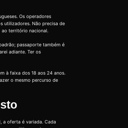
tugueses. Os operadores
s utilizadores. Não precisa de
o território nacional.
 padrão; passaporte também é
rei adiante. Ter os
m à faixa dos 18 aos 24 anos.
 fazer o mesmo percurso de
sto
 a oferta é variada. Cada