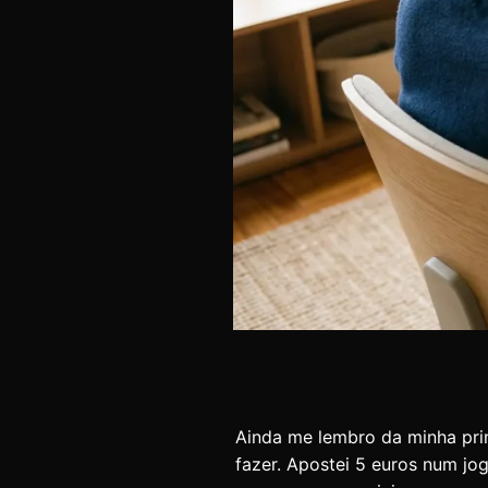
Ainda me lembro da minha pri
fazer. Apostei 5 euros num jo