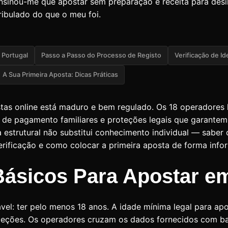
inou-me que apostar sem preparação é receita para desilu
ribulado do que o meu foi.
 Portugal
Passo a Passo do Processo de Registo
Verificação de I
A Sua Primeira Aposta: Dicas Práticas
as online está maduro e bem regulado. Os 18 operadores 
de pagamento familiares e proteções legais que garantem 
 estrutural não substitui conhecimento individual — saber 
rificação e como colocar a primeira aposta de forma info
Básicos Para Apostar e
ável: ter pelo menos 18 anos. A idade mínima legal para ap
ceções. Os operadores cruzam os dados fornecidos com bas