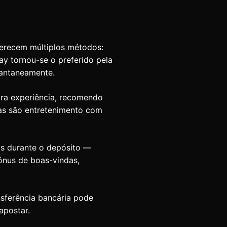
ferecem múltiplos métodos:
ay tornou-se o preferido pela
tantaneamente.
ira experiência, recomendo
tas são entretenimento com
as durante o depósito —
ónus de boas-vindas,
sferência bancária pode
apostar.