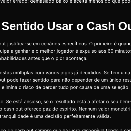
o valor errado: demasiado baixo e aceita menos do que pode
Sentido Usar o Cash O
out justifica-se em cenários específicos. O primeiro é qu
ipa a ganhar e o melhor jogador é expulso aos 60 minutos,
obabilidades antes que o pior aconteça.
ostas múltiplas com vários jogos já decididos. Se tem um
out pode fazer sentido para não depender de um único resu
as elimina o risco de perder tudo por causa de uma seleção.
co. Se está ansioso, se o resultado está a afetar o seu bem
o cash out oferece paz de espírito. Nenhum valor monetár
tranquilidade é uma decisão perfeitamente válida.
ico de cash out sempre que há lucro disponível tende a ser