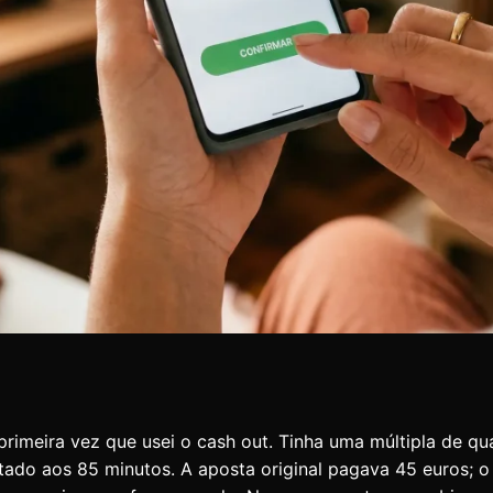
imeira vez que usei o cash out. Tinha uma múltipla de quat
ado aos 85 minutos. A aposta original pagava 45 euros; o c