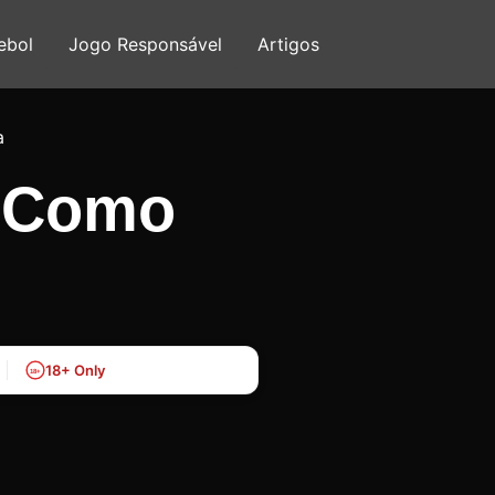
ebol
Jogo Responsável
Artigos
a
— Como
18+ Only
18+