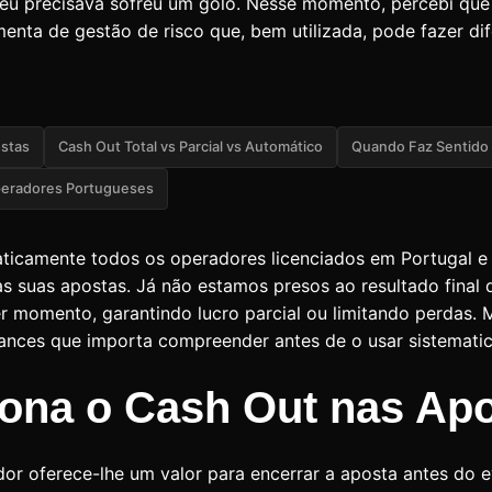
 eu precisava sofreu um golo. Nesse momento, percebi que
nta de gestão de risco que, bem utilizada, pode fazer dif
stas
Cash Out Total vs Parcial vs Automático
Quando Faz Sentido 
Operadores Portugueses
raticamente todos os operadores licenciados em Portugal 
 suas apostas. Já não estamos presos ao resultado final 
r momento, garantindo lucro parcial ou limitando perdas.
uances que importa compreender antes de o usar sistemati
ona o Cash Out nas Ap
dor oferece-lhe um valor para encerrar a aposta antes do ev