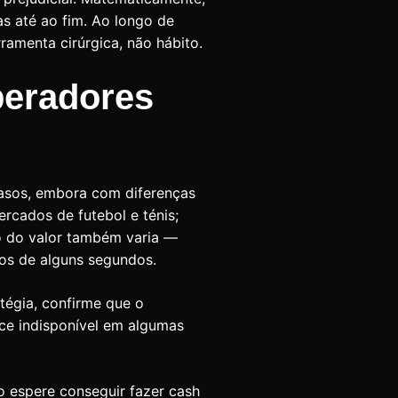
 até ao fim. Ao longo de
ramenta cirúrgica, não hábito.
peradores
casos, embora com diferenças
rcados de futebol e ténis;
ão do valor também varia —
os de alguns segundos.
atégia, confirme que o
ce indisponível em algumas
 espere conseguir fazer cash