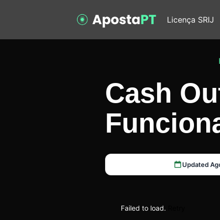
Licença SRIJ
Cash Ou
Funcion
Updated Ag
Failed to load.
Retry